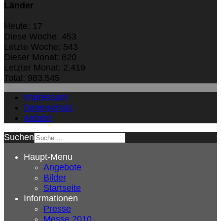
Länder
Heute:
17
Diese Woche:
453
Letzte Woche:
543
Dieser Monat:
620
Letzter Monat:
2.419
Total:
983.545
Impressum
Datenschutz
Anfahrt
Suchen
Haupt-Menu
Angebote
Bilder
Startseite
Informationen
Presse
Messe 2010