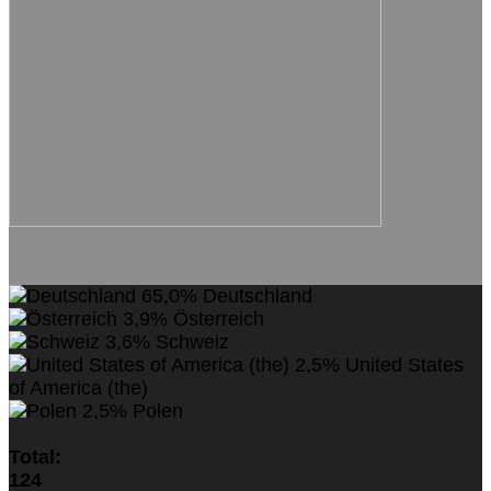
65,0%
Deutschland
3,9%
Österreich
3,6%
Schweiz
2,5%
United States
of America (the)
2,5%
Polen
Total:
124